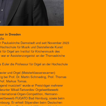
sor in Dresden
aße
er Pauluskirche Darmstadt und seit November 2023
r Hochschule für Musik und Darstellende Kunst
nt für Orgel am Institut für Kirchenmusik des
 war er Assistenzorganist an der Thomaskirche
Euler die Professur für Orgel an der Hochschule
.
avier und Orgel (Meisterklassenexamen)
pzig bei Prof. Dr. Martin Schmeding, Prof. Thomas
 Prof. Markus Tomas.
gend musiziert“ wurde er Preisträger mehrerer
darunter Mikail-Tariverdiev Orgelwettbewerb
-International-Organ-Competition, Hermann-
elwettbewerb FUGATO Bad Homburg, sowie beim
bourg. Er erhielt Stipendien beim Deutschen