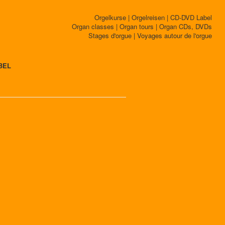
Orgelkurse | Orgelreisen | CD-DVD Label
Organ classes | Organ tours | Organ CDs, DVDs
Stages d'orgue | Voyages autour de l'orgue
BEL