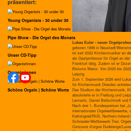
präsentiert:
Young Organists - 30 under 30
Pipe Show - Die Orgel des Monats
Lukas Euler - neuer Orgelprofes
geboren 1996 in Neustadt/Weinstr
ist seit 2022 Kirchenmusiker an d
Unser CD-Tipp
als Gastprofessor für Orgel an de
Frankfurt tätig. Zudem ist er Doze
Bistums Mainz. Von 2020 bis 2022
Organistinnen
Leipzig.
Zum 1. September 2026 wird Lukas 
für Kirchenmusik Dresden antreten
Schöne Orgeln | Schöne Worte
Das Studium der Kirchenmusik, Kl
absolvierte er in Freiburg und Lei
Lennartz, Daniel Beilschmidt und
Nach drei 1. Bundespreisen bei „Ju
internationaler Orgelwettbewerbe, 
Kaliningrad/RUS, Northern-Ireland
Schroeder-Wettbewerb Trier, Org
Concours d’orgue Dudelange/Luxem