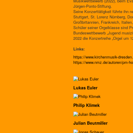
Musikwettbewerb (2022), beim Evan
Jürgen-Ponto-Stiftung.
Seine Konzerttätigkeit führte ihn 
Stuttgart, St. Lorenz Nürnberg, D
Großbritannien, Frankreich, Italie
Schüler seiner Orgelklasse sind Pr
Bundeswettbewerb „Jugend musizie
2022 die Konzertreihe „Orgel um 1
Links:
https://www.kirchenmusik-dresde
https://www.nmz.de/autoren/pm-ho
Lukas Euler
Philip Klimek
Julian Beutmiller