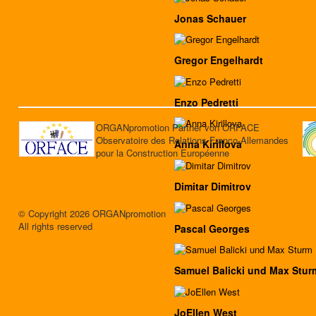
Jonas Schauer
Gregor Engelhardt
Enzo Pedretti
ORGANpromotion Partner von ORFACE
Observatoire des Relations Franco-Allemandes
Anna Kirillova
pour la Construction Européenne
Dimitar Dimitrov
© Copyright 2026 ORGANpromotion
All rights reserved
Pascal Georges
Samuel Balicki und Max Stur
JoEllen West