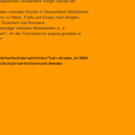
gelischen Studienwerk Villigst und bei der
neben zentralen Kirchen in Deutschland (Stiftskirche
ome zu Mainz, Fulda und Essen) nach Belgien,
n, Österreich und Russland.
eisträger mehrerer Wettbewerbe (u. a.
rt“). An der Thomaskirche Leipzig gründete er
2“.
n.de/hochschule/nachrichten/?cat=n&news_id=5660
chschule-fuer-kirchenmusik-dresden