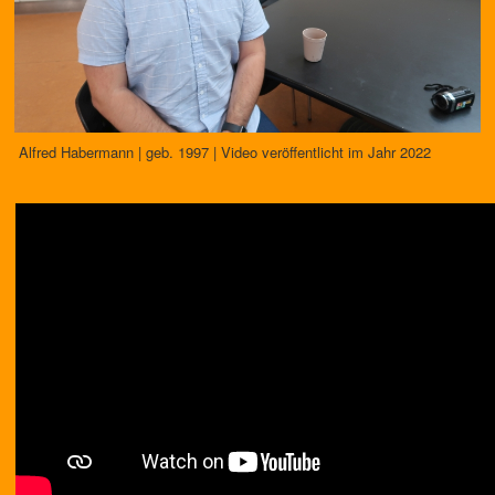
Alfred Habermann | geb. 1997 | Video veröffentlicht im Jahr 2022