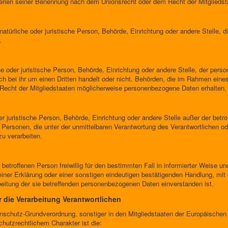
erien seiner Benennung nach dem Unionsrecht oder dem Recht der Mitglieds
e natürliche oder juristische Person, Behörde, Einrichtung oder andere Stelle
.
he oder juristische Person, Behörde, Einrichtung oder andere Stelle, der per
ch bei ihr um einen Dritten handelt oder nicht. Behörden, die im Rahmen ei
echt der Mitgliedstaaten möglicherweise personenbezogene Daten erhalten, 
 oder juristische Person, Behörde, Einrichtung oder andere Stelle außer der be
 Personen, die unter der unmittelbaren Verantwortung des Verantwortlichen ode
u verarbeiten.
er betroffenen Person freiwillig für den bestimmten Fall in informierter Weise
ner Erklärung oder einer sonstigen eindeutigen bestätigenden Handlung, mit 
rbeitung der sie betreffenden personenbezogenen Daten einverstanden ist.
r die Verarbeitung Verantwortlichen
enschutz-Grundverordnung, sonstiger in den Mitgliedstaaten der Europäische
utzrechtlichem Charakter ist die: