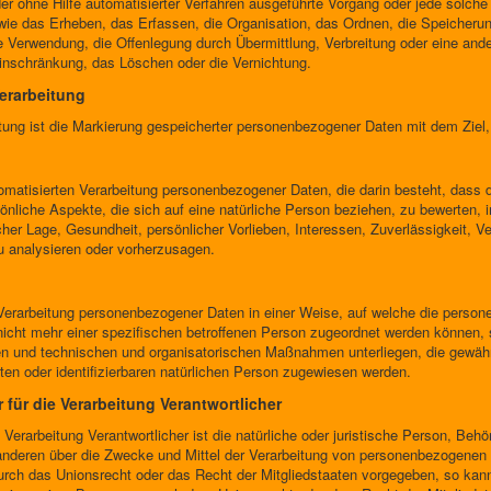
 oder ohne Hilfe automatisierter Verfahren ausgeführte Vorgang oder jede sol
e das Erheben, das Erfassen, die Organisation, das Ordnen, die Speicheru
 Verwendung, die Offenlegung durch Übermittlung, Verbreitung oder eine ande
Einschränkung, das Löschen oder die Vernichtung.
erarbeitung
ung ist die Markierung gespeicherter personenbezogener Daten mit dem Ziel, 
automatisierten Verarbeitung personenbezogener Daten, die darin besteht, da
nliche Aspekte, die sich auf eine natürliche Person beziehen, zu bewerten,
icher Lage, Gesundheit, persönlicher Vorlieben, Interessen, Zuverlässigkeit, V
u analysieren oder vorherzusagen.
Verarbeitung personenbezogener Daten in einer Weise, auf welche die pers
nicht mehr einer spezifischen betroffenen Person zugeordnet werden können, 
n und technischen und organisatorischen Maßnahmen unterliegen, die gewäh
erten oder identifizierbaren natürlichen Person zugewiesen werden.
r für die Verarbeitung Verantwortlicher
e Verarbeitung Verantwortlicher ist die natürliche oder juristische Person, Behö
anderen über die Zwecke und Mittel der Verarbeitung von personenbezogenen
 durch das Unionsrecht oder das Recht der Mitgliedstaaten vorgegeben, so kan