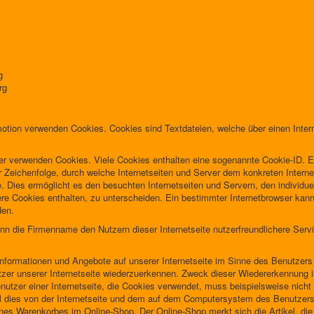
g
rg
otion verwenden Cookies. Cookies sind Textdateien, welche über einen Int
ver verwenden Cookies. Viele Cookies enthalten eine sogenannte Cookie-ID. E
r Zeichenfolge, durch welche Internetseiten und Server dem konkreten Intern
 Dies ermöglicht es den besuchten Internetseiten und Servern, den individue
ere Cookies enthalten, zu unterscheiden. Ein bestimmter Internetbrowser kann
den.
n die Firmenname den Nutzern dieser Internetseite nutzerfreundlichere Servic
Informationen und Angebote auf unserer Internetseite im Sinne des Benutzers
utzer unserer Internetseite wiederzuerkennen. Zweck dieser Wiedererkennung 
Benutzer einer Internetseite, die Cookies verwendet, muss beispielsweise nicht
l dies von der Internetseite und dem auf dem Computersystem des Benutzer
ines Warenkorbes im Online-Shop. Der Online-Shop merkt sich die Artikel, die