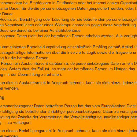
insbesondere bei Empfängern in Drittländern oder bei internationalen Organisa
lante Dauer, für die die personenbezogenen Daten gespeichert werden, oder, fall
r Dauer
Rechts auf Berichtigung oder Löschung der sie betreffenden personenbezoge
en Verantwortlichen oder eines Widerspruchsrechts gegen diese Verarbeitung
Beschwerderechts bei einer Aufsichtsbehörde
ogenen Daten nicht bei der betroffenen Person erhoben werden: Alle verfügba
automatisierten Entscheidungsfindung einschließlich Profiling gemäß Artike
ussagekräftige Informationen über die involvierte Logik sowie die Tragweite 
ng für die betroffene Person
n Person ein Auskunftsrecht darüber zu, ob personenbezogene Daten an ein Dri
rden. Sofern dies der Fall ist, so steht der betroffenen Person im Übrigen da
mit der Übermittlung zu erhalten.
on dieses Auskunftsrecht in Anspruch nehmen, kann sie sich hierzu jederzeit 
hen wenden.
ung
personenbezogener Daten betroffene Person hat das vom Europäischen Richtl
richtigung sie betreffender unrichtiger personenbezogener Daten zu verlangen
tigung der Zwecke der Verarbeitung, die Vervollständigung unvollständiger p
g — zu verlangen.
on dieses Berichtigungsrecht in Anspruch nehmen, kann sie sich hierzu jederz
hen wenden.