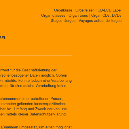
Orgelkurse | Orgelreisen | CD-DVD Label
Organ classes | Organ tours | Organ CDs, DVDs
Stages d'orgue | Voyages autour de l'orgue
BEL
wert für die Geschäftsleitung der
ersonenbezogener Daten möglich. Sofern
n möchte, könnte jedoch eine Verarbeitung
teht für eine solche Verarbeitung keine
lefonnummer einer betroffenen Person,
promotion geltenden landesspezifischen
über Art, Umfang und Zweck der von uns
en mittels dieser Datenschutzerklärung
e Maßnahmen umgesetzt, um einen möglichst