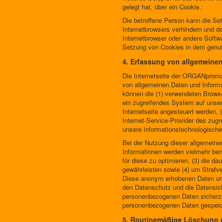
gelegt hat, über ein Cookie.
Die betroffene Person kann die Set
Internetbrowsers verhindern und d
Internetbrowser oder andere Softwa
Setzung von Cookies in dem genutzt
4. Erfassung von allgemeine
Die Internetseite der ORGANpromot
von allgemeinen Daten und Informa
können die (1) verwendeten Browse
ein zugreifendes System auf unsere
Internetseite angesteuert werden, (
Internet-Service-Provider des zug
unsere informationstechnologisch
Bei der Nutzung dieser allgemein
Informationen werden vielmehr benöt
für diese zu optimieren, (3) die d
gewährleisten sowie (4) um Strafve
Diese anonym erhobenen Daten und
den Datenschutz und die Datensich
personenbezogenen Daten sicherzus
personenbezogenen Daten gespeic
5. Routinemäßige Löschung