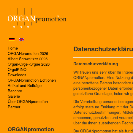
Datenschutzerklär
Home
ORGANpromotion 2026
Albert Schweitzer 2025
Datenschutzerklärung
Organ-Orgel-Orgue 2026
OrgelKINO
Wir freuen uns sehr über Ihr Inte
Downloads
ORGANpromotion. Eine Nutzung der
ORGANpromotion Editionen
eine betroffene Person besondere
Artikel und Beiträge
personenbezogener Daten erforderli
Berichte
gesetzliche Grundlage, holen wir ge
Galerie
Über ORGANpromotion
Die Verarbeitung personenbezogene
Partner
erfolgt stets im Einklang mit de
Datenschutzbestimmungen. Mittels
erhobenen, genutzten und verarbei
über die ihnen zustehenden Rechte
ORGANpromotion
Die ORGANpromotion hat als für d