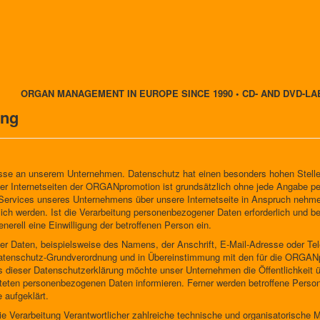
ORGAN MANAGEMENT IN EUROPE SINCE 1990 • CD- AND DVD-LA
ung
resse an unserem Unternehmen. Datenschutz hat einen besonders hohen Stellen
 Internetseiten der ORGANpromotion ist grundsätzlich ohne jede Angabe p
 Services unseres Unternehmens über unsere Internetseite in Anspruch nehme
ch werden. Ist die Verarbeitung personenbezogener Daten erforderlich und bes
nerell eine Einwilligung der betroffenen Person ein.
r Daten, beispielsweise des Namens, der Anschrift, E-Mail-Adresse oder Te
r Datenschutz-Grundverordnung und in Übereinstimmung mit den für die ORGAN
 dieser Datenschutzerklärung möchte unser Unternehmen die Öffentlichkeit 
teten personenbezogenen Daten informieren. Ferner werden betroffene Person
 aufgeklärt.
ie Verarbeitung Verantwortlicher zahlreiche technische und organisatorisch