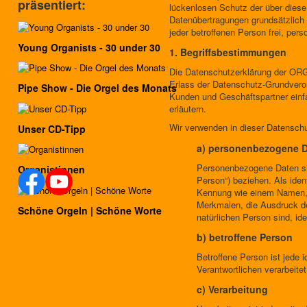
präsentiert:
lückenlosen Schutz der über diese
Datenübertragungen grundsätzlich 
jeder betroffenen Person frei, per
Young Organists - 30 under 30
1. Begriffsbestimmungen
Die Datenschutzerklärung der ORGA
Erlass der Datenschutz-Grundveror
Pipe Show - Die Orgel des Monats
Kunden und Geschäftspartner einfa
erläutern.
Wir verwenden in dieser Datenschu
Unser CD-Tipp
a) personenbezogene 
Personenbezogene Daten sind 
Organistinnen
Person“) beziehen. Als ident
Kennung wie einem Namen, 
Merkmalen, die Ausdruck der
Schöne Orgeln | Schöne Worte
natürlichen Person sind, ide
b) betroffene Person
Betroffene Person ist jede 
Verantwortlichen verarbeite
c) Verarbeitung