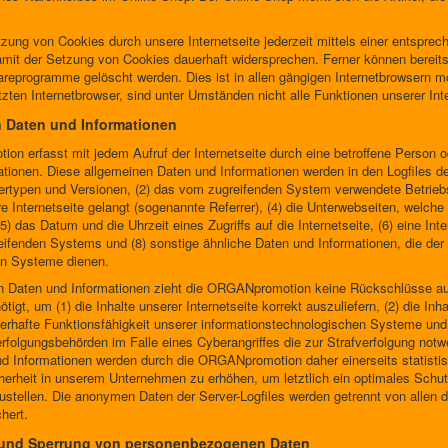
zung von Cookies durch unsere Internetseite jederzeit mittels einer entspre
amit der Setzung von Cookies dauerhaft widersprechen. Ferner können bereits
reprogramme gelöscht werden. Dies ist in allen gängigen Internetbrowsern mög
en Internetbrowser, sind unter Umständen nicht alle Funktionen unserer Inte
n Daten und Informationen
ion erfasst mit jedem Aufruf der Internetseite durch eine betroffene Person 
tionen. Diese allgemeinen Daten und Informationen werden in den Logfiles d
rtypen und Versionen, (2) das vom zugreifenden System verwendete Betriebss
 Internetseite gelangt (sogenannte Referrer), (4) die Unterwebseiten, welch
5) das Datum und die Uhrzeit eines Zugriffs auf die Internetseite, (6) eine Int
reifenden Systems und (8) sonstige ähnliche Daten und Informationen, die der
en Systeme dienen.
en Daten und Informationen zieht die ORGANpromotion keine Rückschlüsse auf
igt, um (1) die Inhalte unserer Internetseite korrekt auszuliefern, (2) die In
auerhafte Funktionsfähigkeit unserer informationstechnologischen Systeme und
rfolgungsbehörden im Falle eines Cyberangriffes die zur Strafverfolgung notw
 Informationen werden durch die ORGANpromotion daher einerseits statistisc
erheit in unserem Unternehmen zu erhöhen, um letztlich ein optimales Schutz
tellen. Die anonymen Daten der Server-Logfiles werden getrennt von allen 
hert.
 und Sperrung von personenbezogenen Daten