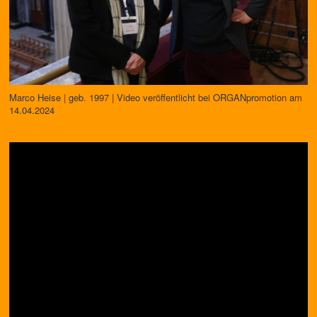
Marco Heise | geb. 1997 | Video veröffentlicht bei ORGANpromotion am
14.04.2024