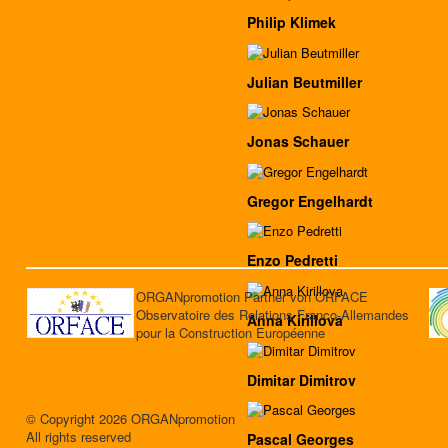
Philip Klimek
Julian Beutmiller
Jonas Schauer
Gregor Engelhardt
Enzo Pedretti
ORGANpromotion Partner von ORFACE
Observatoire des Relations Franco-Allemandes
Anna Kirillova
pour la Construction Européenne
Dimitar Dimitrov
© Copyright 2026 ORGANpromotion
All rights reserved
Pascal Georges