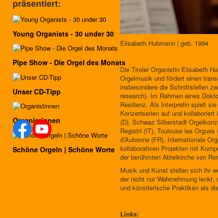
präsentiert:
Young Organists - 30 under 30
Elisabeth Hubmann | geb. 1994
Pipe Show - Die Orgel des Monats
Die Tiroler Organistin Elisabeth H
Orgelmusik und fördert einen transd
insbesondere die Schnittstellen zw
Unser CD-Tipp
research). Im Rahmen eines Doktor
Resilienz. Als Interpretin spielt s
Konzertserien auf und kollaborier
Organistinnen
(D), Schwaz Silberstadt Orgelkon
Registri (IT), Toulouse les Orgue
d’Aubonne (FR), Internationale Or
kollaborativen Projekten mit Kompo
Schöne Orgeln | Schöne Worte
der berühmten Abteikirche von Ro
Musik und Kunst stellen sich ihr we
der nicht nur Wahrnehmung lenkt, 
und künstlerische Praktiken als d
Links: