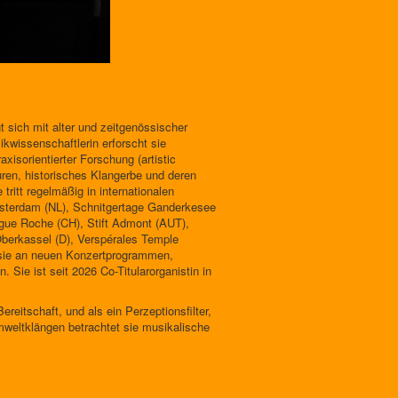
t sich mit alter und zeitgenössischer
ikwissenschaftlerin erforscht sie
xisorientierter Forschung (artistic
uren, historisches Klangerbe und deren
tritt regelmäßig in internationalen
Amsterdam (NL), Schnitgertage Ganderkesee
gue Roche (CH), Stift Admont (AUT),
Oberkassel (D), Verspérales Temple
t sie an neuen Konzertprogrammen,
 Sie ist seit 2026 Co-Titularorganistin in
ereitschaft, und als ein Perzeptionsfilter,
mweltklängen betrachtet sie musikalische