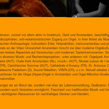
ubmann, zurzeit vor allem aktiv in Innsbruck, Genf und Amsterdam, beschäftig
isziplinären, anti-reduktionistischen Zugang zur Orgel. In ihrer Arbeit als Mus
ischen Anthropologie, kulturellem Erbe, Hörpraktiken, Instrumentenbau und pra
ats an der Vrijen Universiteit Amsterdam forscht sie über moderne Orgelkult
ie ein breites Repertoire auf historischen und modernen Tasteninstrumenten. Sie 
t in diversen Musik- und Rechercheprojekten, unter anderem mit: Orgelpark 
zerte (AUT), Oude Kerk Amsterdam (NL), musik+ (AUT), Musée suisse de l´or
s (FR), Carinthischer Sommer (AUT), Cathédrale d´Annecy (FR), St. Antonius 
gelwoche Paderborn (D), Sound Rebellion, VRVN (CH), u.v.m. Aktuell arbeite
sitionen für die Utopa (Hyper-)Orgel in Amsterdam und Orgel-Mikrofon-Studien.
mainmôtier.
niger als ein Beruf dar, sondern viel eher als Lebenseinstellung, Dedikation, B
sondern auch Verstehen ermöglicht. Fasziniert von traditioneller Musik und U
ie wichtigsten Ressourcen für nachhaltiges Denken und Handeln.