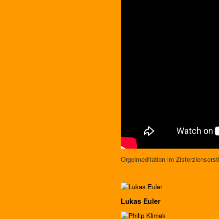
Orgelmeditation im Zisterzienserst
Lukas Euler