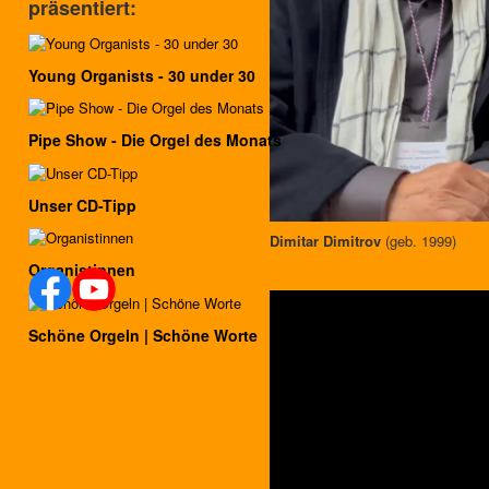
präsentiert:
Young Organists - 30 under 30
Pipe Show - Die Orgel des Monats
Unser CD-Tipp
Dimitar Dimitrov
(geb. 1999)
Organistinnen
Schöne Orgeln | Schöne Worte