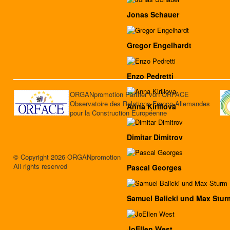
Jonas Schauer
Gregor Engelhardt
Enzo Pedretti
ORGANpromotion Partner von ORFACE
Observatoire des Relations Franco-Allemandes
Anna Kirillova
pour la Construction Européenne
Dimitar Dimitrov
© Copyright 2026 ORGANpromotion
All rights reserved
Pascal Georges
Samuel Balicki und Max Stur
JoEllen West