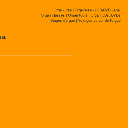
Orgelkurse | Orgelreisen | CD-DVD Label
Organ classes | Organ tours | Organ CDs, DVDs
Stages d'orgue | Voyages autour de l'orgue
BEL