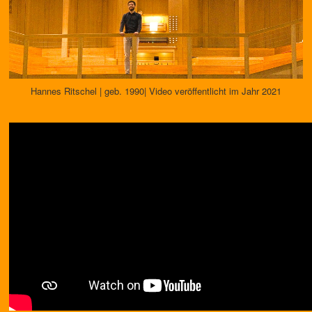
Hannes Ritschel | geb. 1990| Video veröffentlicht im Jahr 2021