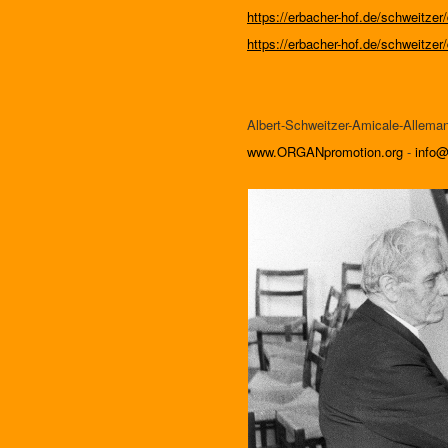
https://erbacher-hof.de/schweitze
https://erbacher-hof.de/schweitzer
Albert-Schweitzer-Amicale-Allema
www.ORGANpromotion.org
-
info