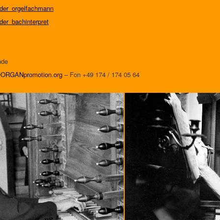
r/der_orgelfachmann
/der_bachinterpret
nde
@ORGANpromotion.org
– Fon +49 174 / 174 05 64