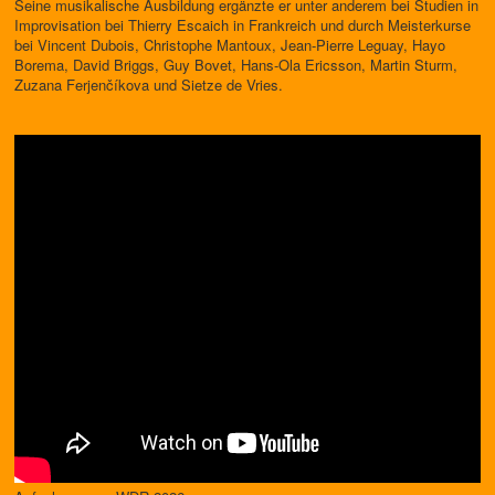
Seine musikalische Ausbildung ergänzte er unter anderem bei Studien in
Improvisation bei Thierry Escaich in Frankreich und durch Meisterkurse
bei Vincent Dubois, Christophe Mantoux, Jean-Pierre Leguay, Hayo
Borema, David Briggs, Guy Bovet, Hans-Ola Ericsson, Martin Sturm,
Zuzana Ferjenčíkova und Sietze de Vries.