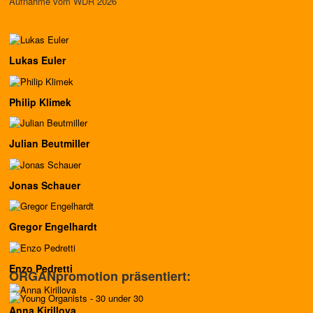
Aufnahme vom WDR 2026
Lukas Euler
Philip Klimek
Julian Beutmiller
Jonas Schauer
Gregor Engelhardt
Enzo Pedretti
ORGANpromotion präsentiert:
Anna Kirillova