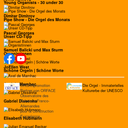
Young Organists - 30 under 30
Dimitar Dimitrov
Pipe Show - Die Orgel des Monats
Pascal Georges
Unser CD-Tipp
Samuel Balicki und Max Sturm
Organistinnen
JoEllen West
Schöne Orgeln | Schöne Worte
Axel de Marnhac
ORGANpromotion
Die Orgel - Immaterielles
Partner von ORFACE
Kulturerbe der UNESCO
Observatoire des
Relations Franco-
Gabriel Dissenha
Allemandes
pour la Construction
Européenne
Elisabeth Hubmann