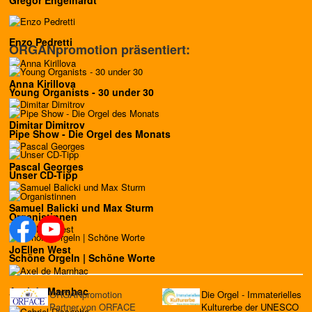
Gregor Engelhardt
Enzo Pedretti
ORGANpromotion präsentiert:
Anna Kirillova
Young Organists - 30 under 30
Dimitar Dimitrov
Pipe Show - Die Orgel des Monats
Pascal Georges
Unser CD-Tipp
Samuel Balicki und Max Sturm
Organistinnen
JoEllen West
Schöne Orgeln | Schöne Worte
Axel de Marnhac
ORGANpromotion
Die Orgel - Immaterielles
Partner von ORFACE
Kulturerbe der UNESCO