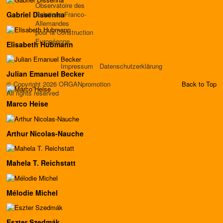
Observatoire des
Relations Franco-
Gabriel Dissenha
Allemandes
pour la Construction
Européenne
Elisabeth Hubmann
Impressum
Datenschutzerklärung
Julian Emanuel Becker
© Copyright 2026 ORGANpromotion
Back to Top
All rights reserved
Marco Heise
Arthur Nicolas-Nauche
Mahela T. Reichstatt
Mélodie Michel
Eszter Szedmák