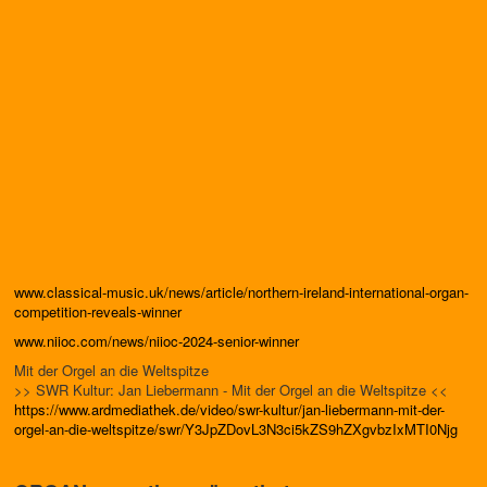
www.classical-music.uk/news/article/northern-ireland-international-organ-
competition-reveals-winner
www.niioc.com/news/niioc-2024-senior-winner
Mit der Orgel an die Weltspitze
>> SWR Kultur: Jan Liebermann - Mit der Orgel an die Weltspitze <<
https://www.ardmediathek.de/
video/swr-kultur/jan-
liebermann-mit-der-
orgel-an-
die-weltspitze/swr/
Y3JpZDovL3N3ci5kZS9hZXgvbzIxMT
I0Njg