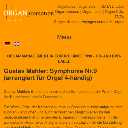
Orgelkurse | Orgelreisen | CD-DVD Label
Organ classes | Organ tours | Organ CDs,
DVDs
Stages d'orgue | Voyages autour de l'orgue
Menu
ORGAN MANAGEMENT IN EUROPE SINCE 1990 • CD- AND DVD-
LABEL
Gustav Mahler: Symphonie Nr.9
(arrangiert für Orgel 4-händig)
Gustav Mahlers 9. und letzte vollendete Symphonie an der Woehl-Orgel
der Katharinenkirche in Oppenheim
Die Woehl-Orgel der Katharinenkirche in Oppenheim zählt aufgrund ihrer
subtilen klanglichen und auch technischen Möglichkeiten zu den
bedeutendsten Instrumenten des Erbauers. In Korrespondenz mit der
wunderbaren Raumakustik eignet sie sich vorzüglich für die Darstellung
von transkribierten Orchesterwerken. Dem Oppenheimer Organisten-