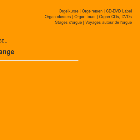
Orgelkurse | Orgelreisen | CD-DVD Label
Organ classes | Organ tours | Organ CDs, DVDs
Stages d'orgue | Voyages autour de l'orgue
BEL
lange