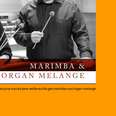
tarzyna-mycka-jens-wollenschla-ger-marimba-und-organ-melange