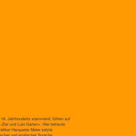
 18. Jahrhunderts stammend, führen auf
Zier und Lust-Garten»: Hier betreute
rafiker Hanspeter Meier setzte
sischer und englischer Sprache.