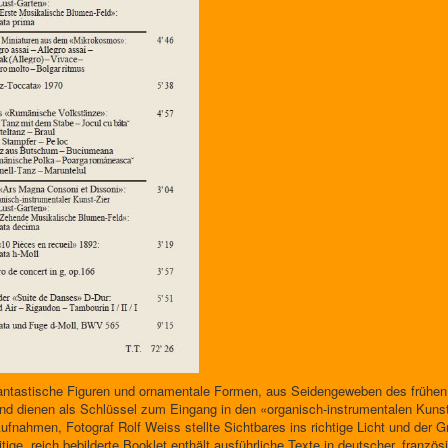
Fantastische Figuren und ornamentale Formen, aus Seidengeweben des frühen
d dienen als Schlüssel zum Eingang in den «organisch-instrumentalen Kunst-
fnahmen, Fotograf Rolf Weiss stellte Sichtbares ins richtige Licht und der G
tige, reich bebilderte Booklet enthält ausführliche Texte in deutscher, franzö