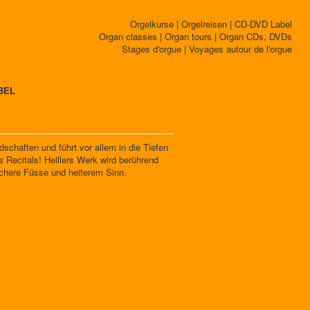
Orgelkurse | Orgelreisen | CD-DVD Label
Organ classes | Organ tours | Organ CDs, DVDs
Stages d'orgue | Voyages autour de l'orgue
BEL
schaften und führt vor allem in die Tiefen
s Recitals! Heillers Werk wird berührend
sichere Füsse und heiterem Sinn.