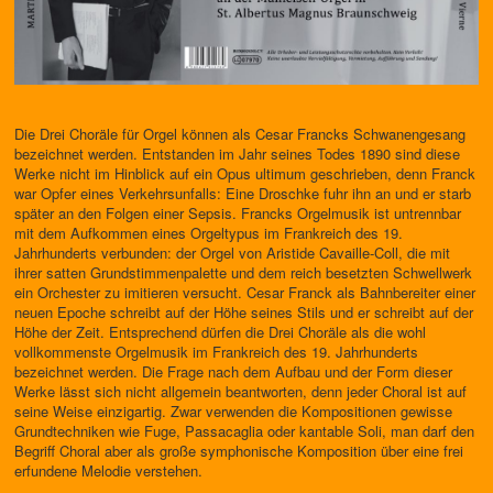
Die Drei Choräle für Orgel können als Cesar Francks Schwanengesang
be­zeichnet werden. Entstanden im Jahr seines Todes 1890 sind diese
Werke nicht im Hinblick auf ein Opus ultimum geschrieben, denn Franck
war Opfer eines Verkehrsunfalls: Eine Droschke fuhr ihn an und er starb
später an den Folgen einer Sepsis. Francks Orgelmusik ist untrennbar
mit dem Aufkommen eines Orgeltypus im Frankreich des 19.
Jahrhunderts verbunden: der Orgel von Aristide Cavaille-Coll, die mit
ihrer satten Grundstimmenpalette und dem reich besetzten Schwellwerk
ein Orche­ster zu imitieren versucht. Cesar Franck als Bahnbereiter einer
neuen Epoche schreibt auf der Höhe seines Stils und er schreibt auf der
Höhe der Zeit. Entsprechend dürfen die Drei Choräle als die wohl
vollkommenste Orgelmusik im Frankreich des 19. Jahrhunderts
bezeichnet werden. Die Frage nach dem Aufbau und der Form dieser
Werke lässt sich nicht allge­mein beantworten, denn jeder Choral ist auf
seine Weise einzigartig. Zwar verwenden die Kompositionen gewisse
Grundtechniken wie Fuge, Pas­sacaglia oder kantable Soli, man darf den
Begriff Choral aber als große symphonische Komposition über eine frei
erfundene Melodie verstehen.