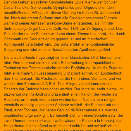
Der von Geburt an schwer Sehbehinderte Louis Vierne war Schüler
Cesar Francks. Seine sechs Symphonies pour Orgue stellen den
abschließenden Höhepunkt dieser Gattung im frühen 20. Jahrhundert
dar. Nach der ersten Sinfonie sind alle Orgelkompositionen Viernes
während seiner Amts­zeit an Notre-Dame entstanden, als ihm die
fünfmanualige Orgel Cavaille-Colls von 1863 zur Verfügung stand. Das
Prelude der ersten Sin­fonie wird von einem Thema bestimmt, das durch
Chromatik und Sequen­zierung geprägt ist und im mehrfachen
Kontrapunkt verarbeitet wird. Der Satz erfährt eine kontinuierliche
Steigerung und wird zu einer toccaten­haften Apotheose geführt.
Die anschließende Fuge zeigt ein eher klassisches Bild; hier demons­
triert Vierne erneut die kunstvolle Beherrschung kontrapunktischer
Techniken wie Themenumkehrung oder Engführung. Auch die Fuge er­
fährt eine finale Schlusssteigerung und zitiert schließlich apotheotisch
den Themenkopf. Die Pastorale hat die Form eines Sicilianos und ver­
wendet das Formmodell A-B-A. Das Allegro vivace kann als das
Scherzo der Sinfonie bezeichnet werden. Der Mittelteil steht hierbei im
terzver­wandten fis-Moll und präsentiert einen Kanon, der wieder als
Reverenz an Franck verstanden werden kann. Nach einem ruhigen,
ebenfalls drei­teilig angelegten Andante schließt die Sinfonie mit dem
Final, einer Toc­cata, die neben Carillon de Westminster als Viernes
populärstes Orgel­werk gilt. Es handelt sich um einen Sonatensatz, der
zwei Themen expo­niert (das zweite wieder im Kanon a la Franck), das
Hauptthema an­schließend ausführlich durchführt und schließlich mit
einer Reprise beider Themen in der Haupttonart und einer fulminanten