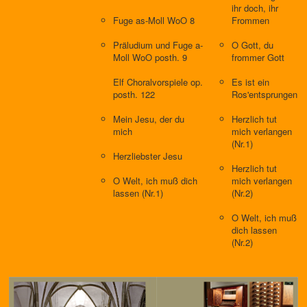
ihr doch, ihr
Fuge as-Moll WoO 8
Frommen
Präludium und Fuge a-
O Gott, du
Moll WoO posth. 9
frommer Gott
Elf Choralvorspiele op.
Es ist ein
posth. 122
Ros'entsprungen
Mein Jesu, der du
Herzlich tut
mich
mich verlangen
(Nr.1)
Herzliebster Jesu
Herzlich tut
O Welt, ich muß dich
mich verlangen
lassen (Nr.1)
(Nr.2)
O Welt, ich muß
dich lassen
(Nr.2)