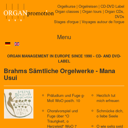
Orgelkurse | Orgelreisen | CD-DVD Label
Organ classes | Organ tours | Organ CDs,
DVDs
Stages d'orgue | Voyages autour de l'orgue
Menu
ORGAN MANAGEMENT IN EUROPE SINCE 1990 • CD- AND DVD-
LABEL
Brahms Sämtliche Orgelwerke - Mana
Usui
Präludium und Fuge g-
Herzlich tut
Moll WoO posth. 10
mich erfreuen
Choralvorspiel und
Schmücke dich,
Fuge über "O
o liebe Seele
Traurigkeit, o
Herzeleid" WoO 7
O wie selig seid