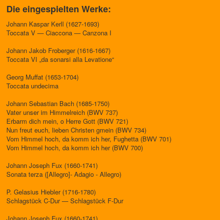
Die eingespielten Werke:
Johann Kaspar Kerll (1627-1693)
Toccata V — Ciaccona — Canzona I
Johann Jakob Froberger (1616-1667)
Toccata VI „da sonarsi alla Levatione“
Georg Muffat (1653-1704)
Toccata undecima
Johann Sebastian Bach (1685-1750)
Vater unser im Himmelreich (BWV 737)
Erbarm dich mein, o Herre Gott (BWV 721)
Nun freut euch, lieben Christen gmein (BWV 734)
Vom Himmel hoch, da komm ich her, Fughetta (BWV 701)
Vom Himmel hoch, da komm ich her (BWV 700)
Johann Joseph Fux (1660-1741)
Sonata terza ([Allegro]- Adagio - Allegro)
P. Gelasius Hiebler (1716-1780)
Schlagstück C-Dur — Schlagstück F-Dur
Johann Joseph Fux (1660-1741)