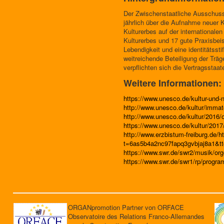
Der Zwischenstaatliche Ausschuss
jährlich über die Aufnahme neuer 
Kulturerbes auf der internationale
Kulturerbes und 17 gute Praxisbeis
Lebendigkeit und eine identitätss
weitreichende Beteiligung der Träg
verpflichten sich die Vertragsstaat
Weitere Informationen:
https://www.unesco.de/kultur-und-n
http://www.unesco.de/kultur/immate
http://www.unesco.de/kultur/2016/o
https://www.unesco.de/kultur/2017
http://www.erzbistum-freiburg.de/ht
t=6as5b4a2nc97fapq3gvbjaj8a1&tt
https://www.swr.de/swr2/musik/org
https://www.swr.de/swr1/rp/progra
ORGANpromotion Partner von ORFACE
Observatoire des Relations Franco-Allemandes