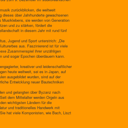
musik zurückblicken, die weltweit
ung dieses über Jahrhunderte gewachsenen
es Musiklebens, sie werden von Generation
tzen und zu stärken, fördert die
llandschaft in diesem Jahr mit rund fünf
us, Jugend und Sport unterstrich: „Die
ulturerbes aus. Faszinierend ist für viele
plexe Zusammenspiel ihrer unzähligen
nen und sogar Epochen überdauern kann.
gagierter, kreativer und leidenschaftlicher
gen heute weltweit, sei es in Japan, auf
len ausgebildet wurden, sind auf der
erliche Entwicklung neuer Bautechniken
nden und gelangten über Byzanz nach
 Seit dem Mittelalter werden Orgeln aus
 den wichtigsten Ländern für die
tur und traditionelles Handwerk mit
. Sie hat viele Komponisten, wie Bach, Liszt