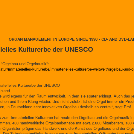
ORGAN MANAGEMENT IN EUROPE SINCE 1990 • CD- AND DVD-LA
rielles Kulturerbe der UNESCO
 "Orgelbau und Orgelmusik":
atur/immaterielles-kulturerbe/immaterielles-kulturerbe-weltweit/orgelbau-und-
aterielles Kulturerbe der UNESCO
chland
ie wird eigens für den Raum entwickelt, in dem sie später erklingt. Auch das je
ehen und ihrem Klang wieder. Und nicht zuletzt ist eine Orgel immer ein Pro
hen, in Deutschland sehr innovativen Orgelbau deshalb so zentral“, sagt Prof. 
 zum Immateriellen Kulturerbe hat heute den Orgelbau und die Orgelmusik i
mmen. 400 handwerkliche Orgelbaubetriebe mit etwa 2.800 Mitarbeitern, 180
 Organisten prägen das Handwerk und die Kunst des Orgelbaus und der Orge
tz. Der Zwischenstaatliche Ausschuss zum Immateriellen Kulturerbe tagt no