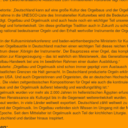
betonte: „Deutschland kann auf eine große Kultur des Orgelbaus und der Orgel
ufnahme in die UNESCO-Liste des Immateriellen Kulturerbes wird die Bedeut
digt. Orgelbau und Orgelmusik sind auch heute noch ein wichtiger Teil unser
egt und fortentwickelt. Um diese großartige Tradition auch in Zukunft zu schü
g national bedeutsamer Orgeln und den Erhalt wertvoller Instrumente der Orge
n der Kultusministerkonferenz und baden-württembergische Ministerin für Kult
chen Orgelbaustile in Deutschland machen einen wichtigen Teil dieses reichen K
trum dieser ‚Königin der Instrumente‘. Der Bauprozess einer Orgel, das kom
nation zur Klangerzeugung – das ist wahrlich ein Meisterwerk, das Generatio
lbau-Handwerk bei uns im bewährten Rahmen einer dualen Ausbildung.“
äuterte: „Orgelbau und Orgelmusik sind schon immer geprägt vom Austausch en
atlichen Grenzen nie Halt gemacht. In Deutschland produzierte Orgeln erklin
r den USA. Und auch Organistinnen und Organisten, die an deutschen Hochschu
. Die vielen zeitgenössischen Kompositionen für Orgel wie auch die kontinui
baus und der Orgelmusik äußerst lebendig und wandlungsfähig ist.“
rgelmusik wurden vor mehr als 2.000 Jahren im hellenistischen Ägypten erfu
chen Renaissance als Kulturgut bis in die Gegenwart weiterentwickelt wurden.
ut werden, in viele Länder weltweit exportiert. Deutschland zählt weltweit zu
nd der Orgelmusik. Im Orgelbau verbinden sich Wissen im Umgang mit der Na
Epoche. Seit dem Mittelalter ist Orgelmusik auch Teil der kirchlichen Liturgie
tschland und darüber hinaus inspiriert.
nen: