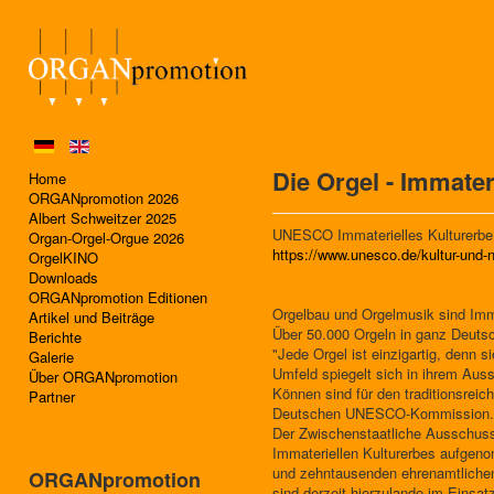
Die Orgel - Immate
Home
ORGANpromotion 2026
Albert Schweitzer 2025
UNESCO Immaterielles Kulturerbe
Organ-Orgel-Orgue 2026
https://www.unesco.de/kultur-und-n
OrgelKINO
Downloads
ORGANpromotion Editionen
Orgelbau und Orgelmusik sind Imm
Artikel und Beiträge
Über 50.000 Orgeln in ganz Deuts
Berichte
"Jede Orgel ist einzigartig, denn s
Galerie
Umfeld spiegelt sich in ihrem Auss
Über ORGANpromotion
Können sind für den traditionsreic
Partner
Deutschen UNESCO-Kommission.
Der Zwischenstaatliche Ausschuss
Immateriellen Kulturerbes aufgeno
und zehntausenden ehrenamtlichen
ORGANpromotion
sind derzeit hierzulande im Einsa