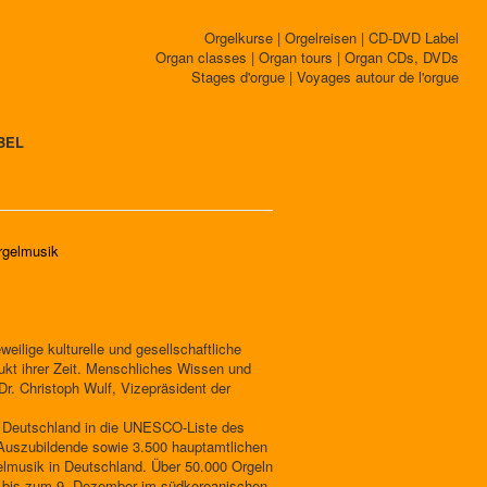
Orgelkurse | Orgelreisen | CD-DVD Label
Organ classes | Organ tours | Organ CDs, DVDs
Stages d'orgue | Voyages autour de l'orgue
BEL
orgelmusik
weilige kulturelle und gesellschaftliche
dukt ihrer Zeit. Menschliches Wissen und
Dr. Christoph Wulf, Vizepräsident der
n Deutschland in die UNESCO-Liste des
 Auszubildende sowie 3.500 hauptamtlichen
lmusik in Deutschland. Über 50.000 Orgeln
ch bis zum 9. Dezember im südkoreanischen