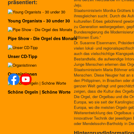
präsentiert:
Jeju.
Staatsministerin Monika Grütters 
ihresgleichen sucht. Durch die A
Young Organists - 30 under 30
kulturellen Erbes gebührend gewür
zu Generation weitergegeben, gepfl
Bundesregierung die Modernisierun
Millionen Euro.“
Pipe Show - Die Orgel des Monats
Dr. Susanne Eisenmann, Präsidenti
vielen lokal- und regionalspezifis
auch das vielschichtige Klangspek
Unser CD-Tipp
Bestandteile, die aufwendige Into
Junge Menschen erlernen das Orge
Staatsministerin Maria Böhmer erl
Organistinnen
Menschen. Diese Neugier hat an sta
den Philippinen, in Brasilien ode
ganzen Welt gefragt und geschätzt
zeigen, dass die Kultur des Orgel
Schöne Orgeln | Schöne Worte
Die Orgel, der Orgelbau und die O
Europa, wo sie seit der Karolingis
Europa, wo die meisten Orgeln geba
Weiterentwicklung des Orgelbaus u
innovativer Technik der jeweiligen 
oder Mendelssohn-Bartholdy in Deu
Hintergrundinformatio