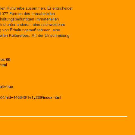
llen Kulturerbe zusammen. Er entscheidet
nd 377 Formen des Immateriellen
rhaltungsbedürftigen Immateriellen
 sind unter anderem eine nachweisbare
lung von Erhaltungsmaßnahmen, eine
ellen Kulturerbes. Mit der Einschreibung
tes-65
html
lt=true
5404/nid=446640/1v1y239/index.html