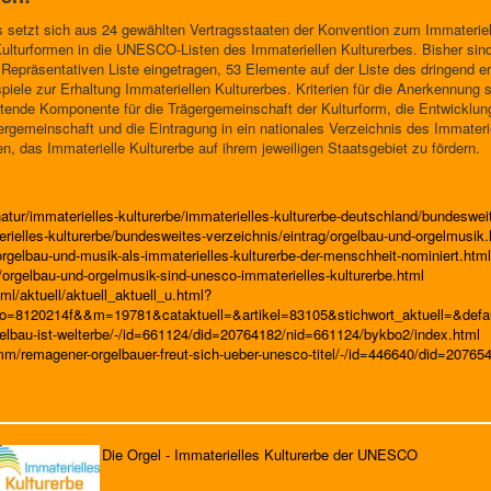
 setzt sich aus 24 gewählten Vertragsstaaten der Konvention zum Immaterie
Kulturformen in die UNESCO-Listen des Immateriellen Kulturerbes. Bisher si
n Repräsentativen Liste eingetragen, 53 Elemente auf der Liste des dringend e
piele zur Erhaltung Immateriellen Kulturerbes. Kriterien für die Anerkennung
tiftende Komponente für die Trägergemeinschaft der Kulturform, die Entwick
ergemeinschaft und die Eintragung in ein nationales Verzeichnis des Immateri
en, das Immaterielle Kulturerbe auf ihrem jeweiligen Staatsgebiet zu fördern.
atur/immaterielles-kulturerbe/immaterielles-kulturerbe-deutschland/bundeswei
rielles-kulturerbe/bundesweites-verzeichnis/eintrag/orgelbau-und-orgelmusik.
rgelbau-und-musik-als-immaterielles-kulturerbe-der-menschheit-nominiert.html
/orgelbau-und-orgelmusik-sind-unesco-immaterielles-kulturerbe.html
ml/aktuell/aktuell_aktuell_u.html?
o=8120214f&&m=19781&cataktuell=&artikel=83105&stichwort_aktuell=&defau
elbau-ist-welterbe/-/id=661124/did=20764182/nid=661124/bykbo2/index.html
mm/remagener-orgelbauer-freut-sich-ueber-unesco-titel/-/id=446640/did=2076
Die Orgel - Immaterielles Kulturerbe der UNESCO