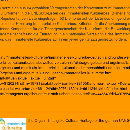
 setzt sich aus 24 gewählten Vertragsstaaten der Konvention zum Immaterie
Kulturformen in die UNESCO-Listen des Immateriellen Kulturerbes. Bisher si
n Repräsentativen Liste eingetragen, 53 Elemente auf der Liste des dringend e
piele zur Erhaltung Immateriellen Kulturerbes. Kriterien für die Anerkennung
tiftende Komponente für die Trägergemeinschaft der Kulturform, die Entwick
ergemeinschaft und die Eintragung in ein nationales Verzeichnis des Immateri
en, das Immaterielle Kulturerbe auf ihrem jeweiligen Staatsgebiet zu fördern.
atur/immaterielles-kulturerbe/immaterielles-kulturerbe-deutschland/bundeswei
rielles-kulturerbe/bundesweites-verzeichnis/eintrag/orgelbau-und-orgelmusik.
rgelbau-und-musik-als-immaterielles-kulturerbe-der-menschheit-nominiert.html
/orgelbau-und-orgelmusik-sind-unesco-immaterielles-kulturerbe.html
ml/aktuell/aktuell_aktuell_u.html?
o=8120214f&&m=19781&cataktuell=&artikel=83105&stichwort_aktuell=&defau
elbau-ist-welterbe/-/id=661124/did=20764182/nid=661124/bykbo2/index.html
mm/remagener-orgelbauer-freut-sich-ueber-unesco-titel/-/id=446640/did=2076
The Organ - Intangible Cultural Heritage of the german UNE