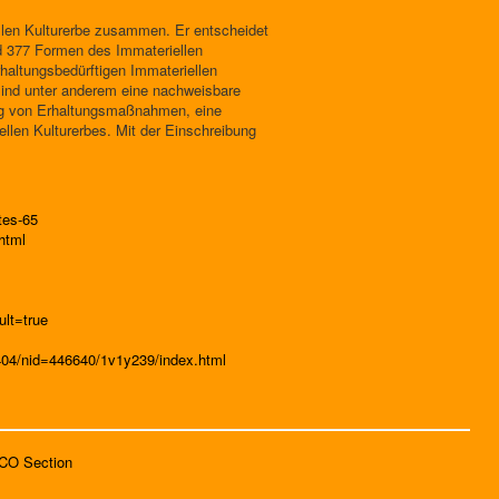
llen Kulturerbe zusammen. Er entscheidet
nd 377 Formen des Immateriellen
rhaltungsbedürftigen Immateriellen
 sind unter anderem eine nachweisbare
lung von Erhaltungsmaßnahmen, eine
ellen Kulturerbes. Mit der Einschreibung
tes-65
html
lt=true
5404/nid=446640/1v1y239/index.html
SCO Section