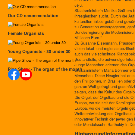
Jeju.
Staatsministerin Monika Grütters 
Our CD recommendation
ihresgleichen sucht. Durch die A
kulturellen Erbes gebührend gewür
zu Generation weitergegeben, gepfl
Bundesregierung die Modernisierun
Female Organists
Millionen Euro.“
Dr. Susanne Eisenmann, Präsidenti
vielen lokal- und regionalspezifis
Young Organists - 30 under 30
auch das vielschichtige Klangspek
Bestandteile, die aufwendige Into
Junge Menschen erlernen das Orge
Pipe Show - The organ of the month
Staatsministerin Maria Böhmer erl
Menschen. Diese Neugier hat an sta
den Philippinen, in Brasilien ode
ganzen Welt gefragt und geschätzt
zeigen, dass die Kultur des Orgel
Die Orgel, der Orgelbau und die O
Europa, wo sie seit der Karolingis
Europa, wo die meisten Orgeln geba
Weiterentwicklung des Orgelbaus u
innovativer Technik der jeweiligen 
oder Mendelssohn-Bartholdy in Deu
Hintergrundinformatio