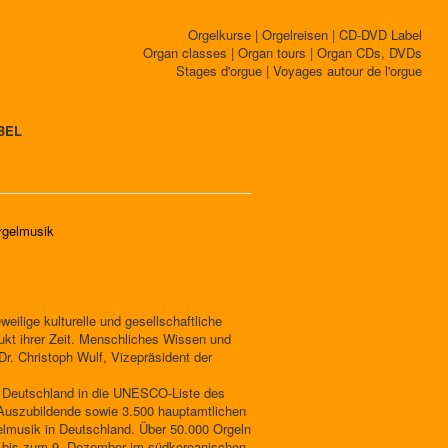
Orgelkurse | Orgelreisen | CD-DVD Label
Organ classes | Organ tours | Organ CDs, DVDs
Stages d'orgue | Voyages autour de l'orgue
BEL
orgelmusik
weilige kulturelle und gesellschaftliche
dukt ihrer Zeit. Menschliches Wissen und
Dr. Christoph Wulf, Vizepräsident der
n Deutschland in die UNESCO-Liste des
 Auszubildende sowie 3.500 hauptamtlichen
lmusik in Deutschland. Über 50.000 Orgeln
ch bis zum 9. Dezember im südkoreanischen