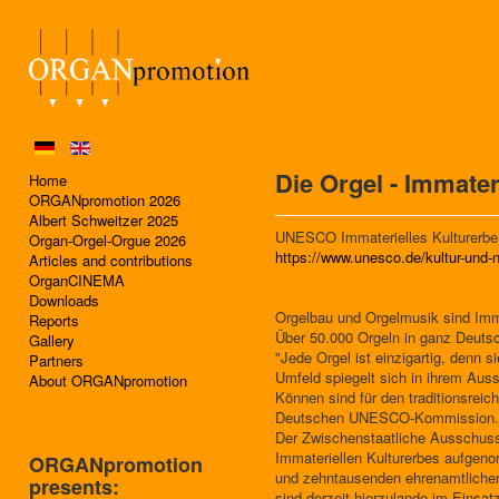
Die Orgel - Immate
Home
ORGANpromotion 2026
Albert Schweitzer 2025
UNESCO Immaterielles Kulturerbe
Organ-Orgel-Orgue 2026
https://www.unesco.de/kultur-und-n
Articles and contributions
OrganCINEMA
Downloads
Orgelbau und Orgelmusik sind Imm
Reports
Über 50.000 Orgeln in ganz Deuts
Gallery
"Jede Orgel ist einzigartig, denn s
Partners
Umfeld spiegelt sich in ihrem Auss
About ORGANpromotion
Können sind für den traditionsreic
Deutschen UNESCO-Kommission.
Der Zwischenstaatliche Ausschuss
Immateriellen Kulturerbes aufgeno
ORGANpromotion
und zehntausenden ehrenamtlichen
presents:
sind derzeit hierzulande im Einsa