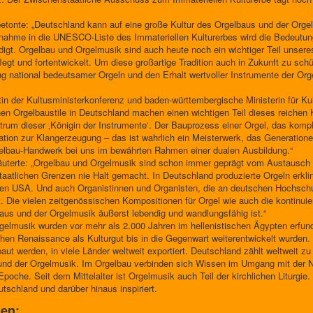
betonte: „Deutschland kann auf eine große Kultur des Orgelbaus und der Orgel
ufnahme in die UNESCO-Liste des Immateriellen Kulturerbes wird die Bedeut
digt. Orgelbau und Orgelmusik sind auch heute noch ein wichtiger Teil unser
egt und fortentwickelt. Um diese großartige Tradition auch in Zukunft zu schü
g national bedeutsamer Orgeln und den Erhalt wertvoller Instrumente der Orge
n der Kultusministerkonferenz und baden-württembergische Ministerin für Kult
chen Orgelbaustile in Deutschland machen einen wichtigen Teil dieses reichen K
trum dieser ‚Königin der Instrumente‘. Der Bauprozess einer Orgel, das kom
nation zur Klangerzeugung – das ist wahrlich ein Meisterwerk, das Generatio
lbau-Handwerk bei uns im bewährten Rahmen einer dualen Ausbildung.“
äuterte: „Orgelbau und Orgelmusik sind schon immer geprägt vom Austausch en
atlichen Grenzen nie Halt gemacht. In Deutschland produzierte Orgeln erklin
r den USA. Und auch Organistinnen und Organisten, die an deutschen Hochschu
. Die vielen zeitgenössischen Kompositionen für Orgel wie auch die kontinui
baus und der Orgelmusik äußerst lebendig und wandlungsfähig ist.“
rgelmusik wurden vor mehr als 2.000 Jahren im hellenistischen Ägypten erfu
chen Renaissance als Kulturgut bis in die Gegenwart weiterentwickelt wurden.
ut werden, in viele Länder weltweit exportiert. Deutschland zählt weltweit zu
nd der Orgelmusik. Im Orgelbau verbinden sich Wissen im Umgang mit der Na
Epoche. Seit dem Mittelalter ist Orgelmusik auch Teil der kirchlichen Liturgie
tschland und darüber hinaus inspiriert.
nen: