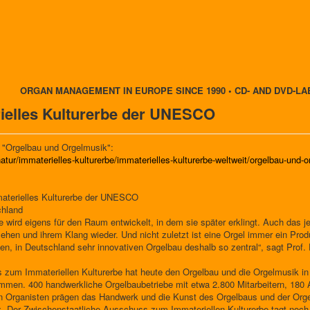
ORGAN MANAGEMENT IN EUROPE SINCE 1990 • CD- AND DVD-LA
rielles Kulturerbe der UNESCO
 "Orgelbau und Orgelmusik":
atur/immaterielles-kulturerbe/immaterielles-kulturerbe-weltweit/orgelbau-und-
aterielles Kulturerbe der UNESCO
chland
ie wird eigens für den Raum entwickelt, in dem sie später erklingt. Auch das je
ehen und ihrem Klang wieder. Und nicht zuletzt ist eine Orgel immer ein Pro
hen, in Deutschland sehr innovativen Orgelbau deshalb so zentral“, sagt Prof. 
 zum Immateriellen Kulturerbe hat heute den Orgelbau und die Orgelmusik i
mmen. 400 handwerkliche Orgelbaubetriebe mit etwa 2.800 Mitarbeitern, 180
 Organisten prägen das Handwerk und die Kunst des Orgelbaus und der Orge
tz. Der Zwischenstaatliche Ausschuss zum Immateriellen Kulturerbe tagt no