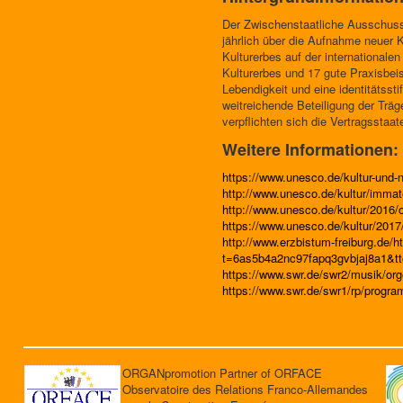
Der Zwischenstaatliche Ausschuss
jährlich über die Aufnahme neuer 
Kulturerbes auf der internationale
Kulturerbes und 17 gute Praxisbeis
Lebendigkeit und eine identitätss
weitreichende Beteiligung der Träg
verpflichten sich die Vertragsstaat
Weitere Informationen:
https://www.unesco.de/kultur-und-n
http://www.unesco.de/kultur/immate
http://www.unesco.de/kultur/2016/o
https://www.unesco.de/kultur/2017
http://www.erzbistum-freiburg.de/ht
t=6as5b4a2nc97fapq3gvbjaj8a1&tt
https://www.swr.de/swr2/musik/org
https://www.swr.de/swr1/rp/progra
ORGANpromotion Partner of ORFACE
Observatoire des Relations Franco-Allemandes