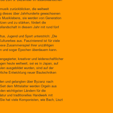
musik zurückblicken, die weltweit
ung dieses über Jahrhunderte gewachsenen
es Musiklebens, sie werden von Generation
tzen und zu stärken, fördert die
llandschaft in diesem Jahr mit rund fünf
us, Jugend und Sport unterstrich: „Die
ulturerbes aus. Faszinierend ist für viele
plexe Zusammenspiel ihrer unzähligen
nen und sogar Epochen überdauern kann.
gagierter, kreativer und leidenschaftlicher
gen heute weltweit, sei es in Japan, auf
len ausgebildet wurden, sind auf der
erliche Entwicklung neuer Bautechniken
nden und gelangten über Byzanz nach
 Seit dem Mittelalter werden Orgeln aus
 den wichtigsten Ländern für die
tur und traditionelles Handwerk mit
. Sie hat viele Komponisten, wie Bach, Liszt