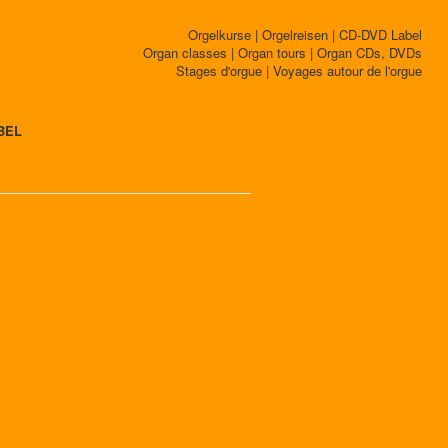
Orgelkurse | Orgelreisen | CD-DVD Label
Organ classes | Organ tours | Organ CDs, DVDs
Stages d'orgue | Voyages autour de l'orgue
BEL