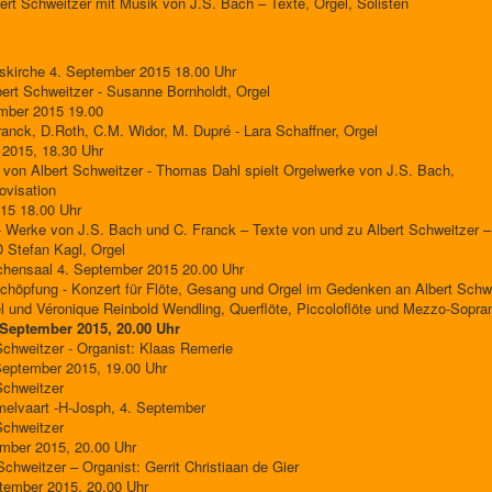
rt Schweitzer mit Musik von J.S. Bach – Texte, Orgel, Solisten
skirche 4. September 2015 18.00 Uhr
rt Schweitzer - Susanne Bornholdt, Orgel
ember 2015 19.00
anck, D.Roth, C.M. Widor, M. Dupré - Lara Schaffner, Orgel
 2015, 18.30 Uhr
on Albert Schweitzer - Thomas Dahl spielt Orgelwerke von J.S. Bach,
ovisation
15 18.00 Uhr
 Werke von J.S. Bach und C. Franck – Texte von und zu Albert Schweitzer –
 Stefan Kagl, Orgel
rchensaal 4. September 2015 20.00 Uhr
chöpfung - Konzert für Flöte, Gesang und Orgel im Gedenken an Albert Schw
el und Véronique Reinbold Wendling, Querflöte, Piccoloflöte und Mezzo-Sopra
. September 2015, 20.00 Uhr
chweitzer - Organist: Klaas Remerie
 September 2015, 19.00 Uhr
Schweitzer
melvaart -H-Josph, 4. September
Schweitzer
ember 2015, 20.00 Uhr
chweitzer – Organist: Gerrit Christiaan de Gier
ptember 2015, 20.00 Uhr