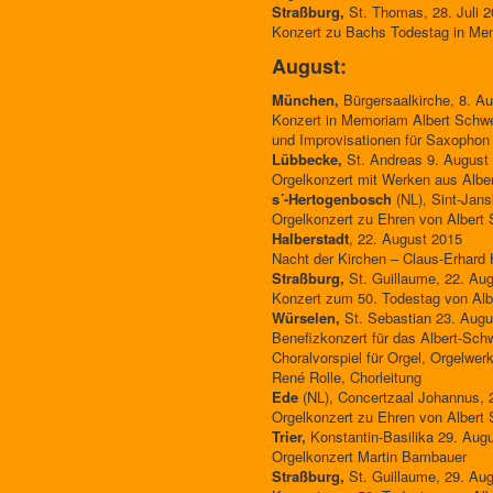
Straßburg,
St. Thomas, 28. Juli 2
Konzert zu Bachs Todestag in Mem
August:
München,
Bürgersaalkirche, 8. Au
Konzert in Memoriam Albert Schwe
und Improvisationen für Saxophon 
Lübbecke,
St. Andreas 9. August 
Orgelkonzert mit Werken aus Albe
s´-Hertogenbosch
(NL), Sint-Jans
Orgelkonzert zu Ehren von Albert S
Halberstadt
, 22. August 2015
Nacht der Kirchen – Claus-Erhard 
Straßburg,
St. Guillaume, 22. Aug
Konzert zum 50. Todestag von Albe
Würselen,
St. Sebastian 23. Augu
Benefizkonzert für das Albert-Schw
Choralvorspiel für Orgel, Orgelwer
René Rolle, Chorleitung
Ede
(NL), Concertzaal Johannus, 
Orgelkonzert zu Ehren von Albert S
Trier,
Konstantin-Basilika 29. Augu
Orgelkonzert Martin Bambauer
Straßburg,
St. Guillaume, 29. Aug