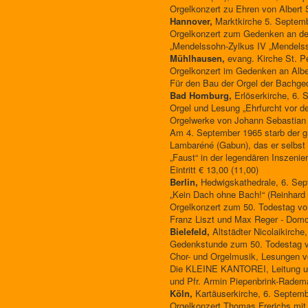
Orgelkonzert zu Ehren von Albert 
Hannover,
Marktkirche 5. Septemb
Orgelkonzert zum Gedenken an de
„Mendelssohn-Zylkus IV „Mendelsso
Mühlhausen,
evang. Kirche St. Pe
Orgelkonzert im Gedenken an Alber
Für den Bau der Orgel der Bachgede
Bad Homburg,
Erlöserkirche, 6. 
Orgel und Lesung „Ehrfurcht vor 
Orgelwerke von Johann Sebastian 
Am 4. September 1965 starb der gr
Lambaréné (Gabun), das er selbst 
„Faust“ in der legendären Inszeni
Eintritt € 13,00 (11,00)
Berlin,
Hedwigskathedrale, 6. Sep
„Kein Dach ohne Bach!“ (Reinhard 
Orgelkonzert zum 50. Todestag von
Franz Liszt und Max Reger - Domo
Bielefeld,
Altstädter Nicolaikirch
Gedenkstunde zum 50. Todestag v
Chor- und Orgelmusik, Lesungen v
Die KLEINE KANTOREI, Leitung un
und Pfr. Armin Piepenbrink-Radem
Köln,
Kartäuserkirche, 6. Septemb
Orgelkonzert Thomas Frerichs mit 