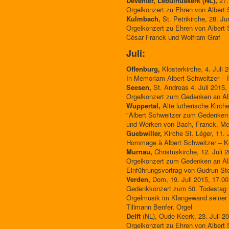
Deventer, Lebüinuskerk (NL),
27.
Orgelkonzert zu Ehren von Albert S
Kulmbach,
St. Petrikirche, 28. Ju
Orgelkonzert zu Ehren von Albert 
César Franck und Wolfram Graf
Juli:
Offenburg,
Klosterkirche, 4. Juli 
In Memoriam Albert Schweitzer – Fe
Seesen,
St. Andreas 4. Juli 2015,
Orgelkonzert zum Gedenken an Al
Wuppertal,
Alte lutherische Kirch
"Albert Schweitzer zum Gedenken 
und Werken von Bach, Franck, Men
Guebwiller,
Kirche St. Léger, 11. 
Hommage à Albert Schweitzer – Kon
Murnau,
Christuskirche, 12. Juli 
Orgelkonzert zum Gedenken an Alb
Einführungsvortrag von Gudrun St
Verden,
Dom, 19. Juli 2015, 17.00
Gedenkkonzert zum 50. Todestag 
Orgelmusik im Klangewand seiner 
Tillmann Benfer, Orgel
Delft
(NL), Oude Keerk, 23. Juli 2
Orgelkonzert zu Ehren von Albert S