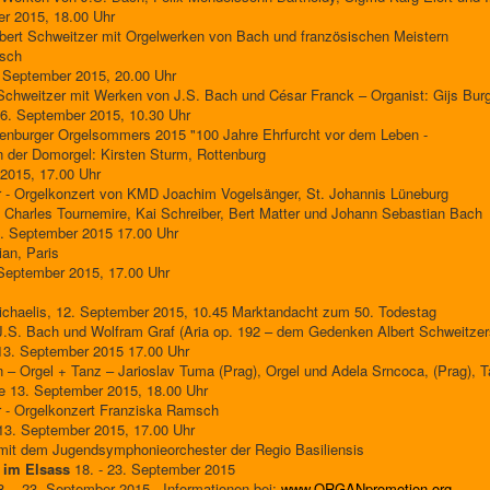
er 2015, 18.00 Uhr
ert Schweitzer mit Orgelwerken von Bach und französischen Meistern
tsch
. September 2015, 20.00 Uhr
Schweitzer mit Werken von J.S. Bach und César Franck – Organist: Gijs Bur
6. September 2015, 10.30 Uhr
enburger Orgelsommers 2015 "100 Jahre Ehrfurcht vor dem Leben -
 der Domorgel: Kirsten Sturm, Rottenburg
2015, 17.00 Uhr
 - Orgelkonzert von KMD Joachim Vogelsänger, St. Johannis Lüneburg
 Charles Tournemire, Kai Schreiber, Bert Matter und Johann Sebastian Bach
6. September 2015 17.00 Uhr
an, Paris
. September 2015, 17.00 Uhr
Michaelis, 12. September 2015, 10.45 Marktandacht zum 50. Todestag
J.S. Bach und Wolfram Graf (Aria op. 192 – dem Gedenken Albert Schweitzer
13. September 2015 17.00 Uhr
 – Orgel + Tanz – Jarioslav Tuma (Prag), Orgel und Adela Srncoca, (Prag), 
e 13. September 2015, 18.00 Uhr
 - Orgelkonzert Franziska Ramsch
 13. September 2015, 17.00 Uhr
mit dem Jugendsymphonieorchester der Regio Basiliensis
 im Elsass
18. - 23. September 2015
8 .- 23. September 2015 - Informationen bei:
www.ORGANpromotion.org