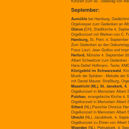
Konzert zum 50. Todestag von Albe
September:
Aumühle
bei Hamburg, Gedächtni
Orgelvesper zum Gedenken an Albe
Glarus (
CH), Stadtkirche 4. Sept
Orgelkonzert mit Werken von C. Fr
Hamburg,
St. Petri, 4. September
Zum Gedenken an den Geburtstag v
Franz Liszt, Jean Guillou und Impr
Herford,
Münster 4. September 20
Albert Schweitzer zum Gedenken -
Hans-Detlef Hoffmann, Texte; KMD
Königsfeld im Schwarzwald
, Ki
Musik der Sphären - Melodie der S
mit Daniel Maurer, Straßburg, Org
Maastricht (NL), St. Janskerk, 4
Orgelkonzert in Memoriam Albert S
Putzkau
, evangelische Kirche 4.
Orgelkonzert in Memoriam Albert 
Sittard
(NL),Parochie Christus´He
Orgelkonzert in Memoriam Albert 
Utrecht
(NL), Jacobikerk, 4. Sept
Orgelkonzert zu Ehren von Albert S
Woerden
(NL), Petruskerk, 4. Se