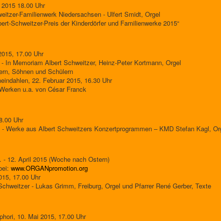
 2015 18.00 Uhr
eitzer-Familienwerk Niedersachsen - Ulfert Smidt, Orgel
bert-Schweitzer-Preis der Kinderdörfer und Familienwerke 2015“
2015, 17.00 Uhr
 - In Memoriam Albert Schweitzer, Heinz-Peter Kortmann, Orgel
ern, Söhnen und Schülern
eindahlen, 22. Februar 2015, 16.30 Uhr
 Werken u.a. von César Franck
8.00 Uhr
 - Werke aus Albert Schweitzers Konzertprogrammen – KMD Stefan Kagl, Or
. - 12. April 2015 (Woche nach Ostern)
bei:
www.ORGANpromotion.org
2015, 17.00 Uhr
chweitzer - Lukas Grimm, Freiburg, Orgel und Pfarrer René Gerber, Texte
phori, 10. Mai 2015, 17.00 Uhr