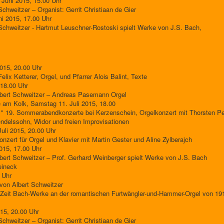
 Juni 2015, 15.00 Uhr
chweitzer – Organist: Gerrit Christiaan de Gier
ni 2015, 17.00 Uhr
Schweitzer - Hartmut Leuschner-Rostoski spielt Werke von J.S. Bach,
2015, 20.00 Uhr
lix Ketterer, Orgel, und Pfarrer Alois Balint, Texte
 18.00 Uhr
bert Schweitzer – Andreas Pasemann Orgel
e am Kolk, Samstag 11. Juli 2015, 18.00
" 19. Sommerabendkonzerte bei Kerzenschein, Orgelkonzert mit Thorsten P
delssohn, Widor und freien Improvisationen
Juli 2015, 20.00 Uhr
zert für Orgel und Klavier mit Martin Gester und Aline Zylberajch
2015, 17.00 Uhr
ert Schweitzer – Prof. Gerhard Weinberger spielt Werke von J.S. Bach
eineck
 Uhr
von Albert Schweitzer
Zeit Bach-Werke an der romantischen Furtwängler-und-Hammer-Orgel von 19
015, 20.00 Uhr
chweitzer – Organist: Gerrit Christiaan de Gier