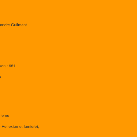
xandre Guilmant
 von 1681
m
ierne
Reflexion et lumière),