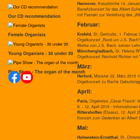
Hannover,
Kreuzkirche 14. Januar
Benefizkonzert für das Albert-Schw
mit Festakt zur Verleihung des „Al
Our CD recommendation
Februar:
Krefeld,
St. Gertrudis, 1. Februar 
Female Organists
Orgelkonzert „Rund um J.S. Bach“
Werke von J.S. Bach, seinen Lehr
Mönchengladbach,
St. Helena Rh
Young Organists - 30 under 30
Orgelkonzert Reinhold Richter mit
März:
Pipe Show - The organ of the month
Herford,
Münster 22. März 2015 1
Orgelkonzert zu Bachs Geburtstag
April:
Paris,
Orgelreise „César Franck“ 8
8. - 12. April 2015 - Informationen 
Rittershoffen
(Elsass), 12. April 
Konzert zum Gedenken an Albert S
Mai:
Hohenstein-Ernstthal,
St. Christo