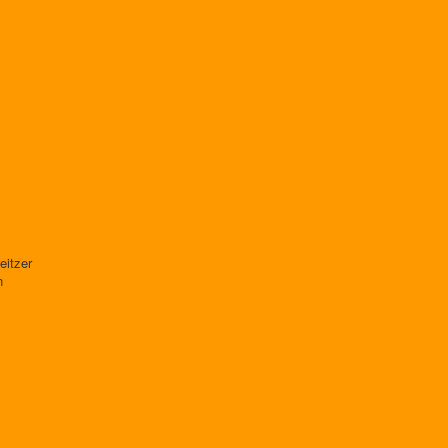
eitzer
n