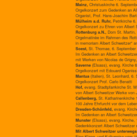
Mainz,
Christuskirche 6. Septemb
Orgelkonzert zum Gedenken an Alb
Organist, Prof. Hans-Joachim Bar
Mülheim a.d. Ruhr,
Petrikirche 6
Orgelkonzert zu Ehren von Albert 
Rottenburg a.N.,
Dom St. Martin, 
Orgelmatinèe im Rahmen des Rott
in memoriam Albert Schweitzer" an
Soest,
St. Thomae, 6. September 
Im Gedenken an Albert Schweitzer
mit Werken von Nicolas de Grigny,
Saverne
(Elsass), evang. Kirche 
Orgelkonzert mit Edouard Oganissi
Mantua
(Italien), St. Leonhard, 6
Orgelkonzert Prof. Carlo Benatti
Hof,
evang. Stadtpfarrkirche St. 
von Albert Schweitzer Werke von 
Callenberg,
St. Katharinenkirche 
100 Jahre Ehrfurcht vor dem Leben
Dresden-Schönfeld,
evang. Kirch
Im Gedenken an Albert Schweitzer
Munster
(Elsass), evang. Kirche,
Gedenkkonzert Albert Schweitzer 
Mit Albert Schweitzer unterwegs
Eine Klang- und Kulturreise vom 1