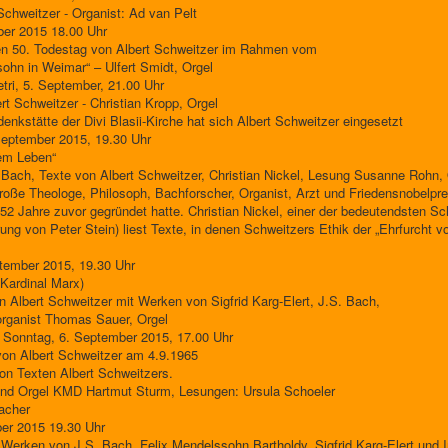
Schweitzer - Organist: Ad van Pelt
er 2015 18.00 Uhr
n 50. Todestag von Albert Schweitzer im Rahmen vom
hn in Weimar“ – Ulfert Smidt, Orgel
tri, 5. September, 21.00 Uhr
t Schweitzer - Christian Kropp, Orgel
nkstätte der Divi Blasii-Kirche hat sich Albert Schweitzer eingesetzt
September 2015, 19.30 Uhr
dem Leben“
Bach, Texte von Albert Schweitzer, Christian Nickel, Lesung Susanne Rohn, 
oße Theologe, Philosoph, Bachforscher, Organist, Arzt und Friedensnobelpreis
52 Jahre zuvor gegründet hatte. Christian Nickel, einer der bedeutendsten Sc
erung von Peter Stein) liest Texte, in denen Schweitzers Ethik der „Ehrfurch
tember 2015, 19.30 Uhr
Kardinal Marx)
 Albert Schweitzer mit Werken von Sigfrid Karg-Elert, J.S. Bach,
rganist Thomas Sauer, Orgel
e, Sonntag, 6. September 2015, 17.00 Uhr
on Albert Schweitzer am 4.9.1965
on Texten Albert Schweitzers.
d Orgel KMD Hartmut Sturm, Lesungen: Ursula Schoeler
acher
er 2015 19.30 Uhr
Werken von J.S. Bach, Felix Mendelssohn Bartholdy, Sigfrid Karg-Elert und 