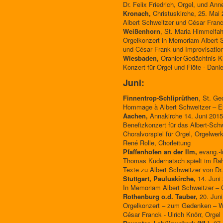
Dr. Felix Friedrich, Orgel, und An
Kronach,
Christuskirche, 25. Mai 
Albert Schweitzer und César Fran
Weißenhorn
, St. Maria Himmelfah
Orgelkonzert in Memoriam Albert S
und César Frank und Improvisation
Wiesbaden,
Oranier-Gedächtnis-Ki
Konzert für Orgel und Flöte - Dan
Juni:
Finnentrop-Schliprüthen
, St. Ge
Hommage à Albert Schweitzer – Ein
Aachen,
Annakirche 14. Juni 2015
Benefizkonzert für das Albert-Schw
Choralvorspiel für Orgel, Orgelwer
René Rolle, Chorleitung
Pfaffenhofen an der Ilm,
evang.-l
Thomas Kudernatsch spielt im Rah
Texte zu Albert Schweitzer von Dr
Stuttgart, Pauluskirche,
14. Juni 
In Memoriam Albert Schweitzer – 
Rothenburg o.d. Tauber,
20. Juni
Orgelkonzert – zum Gedenken – Wer
César Franck - Ulrich Knörr, Orgel