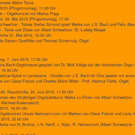
nemarie Walter Texte
2015 (Pfingstmontag), 11.00 Uhr
ck – Orgelkonzert mit Marius Popp
rt, 25. Mai 2015 (Pfingstmontag), 17.00
chweitzer - Tobias Stefan Schmid spielt Werke von J.S. Bach und Felix Ale
 - Texte und Zitate von Albert Schweitzer: Dr. Ludwig Weigel
rche 31. Mai 2015, 19.00 Uhr
iela Sarram Querflöte und Thomas Schermuly, Orgel
org, 7. Juni 2015, 17.00 Uhr
e Bach-Orgelmesse gespielt von Dr. Wolf Kalipp auf der historischen Orgel
 16.30 Uhr
eitzer-Spital in Lambarene - Choräle von J.S. Bach für Chor jeweils mit eine
ke von César Franck und Charles-Marie Widor - Prof. Hartmut Feifel, Orgel;
uth. Kreuzkirche, 20. Juni 2015, 17.00 Uhr
men des 20-jährigen Orgeljubiläums Werke zu Ehren von Albert Schweitzer
. Manfred Kudernatsch.
2015, 19.00 Uhr
Orgelkonzert Ursula Herrmann-Lom mit Werken von César Franck und Louis V
 2015, 20.00 Uhr
ke von N. Bruhns, J.N. Hanff, J. Alain, R. Helmschrott (Albert Schweitzer – 